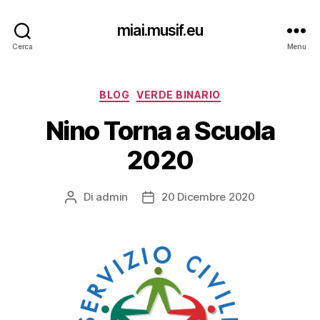
miai.musif.eu
Cerca
Menu
Categorie
BLOG
VERDE BINARIO
Nino Torna a Scuola
2020
Di
admin
20 Dicembre 2020
Autore
Data
articolo
dell'articolo