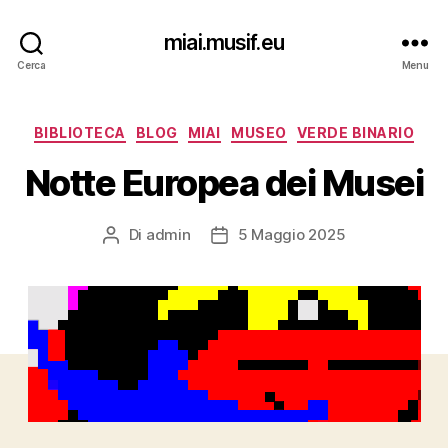
miai.musif.eu
Cerca
Menu
Categorie
BIBLIOTECA
BLOG
MIAI
MUSEO
VERDE BINARIO
Notte Europea dei Musei
Di
admin
5 Maggio 2025
Autore
Data
articolo
dell'articolo