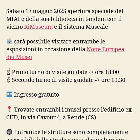
Sabato 17 maggio 2025 apertura speciale del
MIAI e della sua biblioteca in tandem con il
vicino
RiMuseum
e il Sistema Museale
sarà possibile visitare entrambe le
esposizioni in occasione della
Notte Europea
dei Musei
☝️ Primo turno di visite guidate -> ore 18:00
✌️ Secondo turno di visite guidate -> ore 19:30
Ingresso gratuito!
Trovate entrambi i musei presso l’edificio ex-
CUD, in via Cavour 4, a Rende (CS)
Entrambe le strutture sono completamente