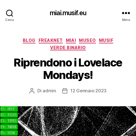
miai.musif.eu
Cerca
Menu
Categorie
BLOG
FREAKNET
MIAI
MUSEO
MUSIF
VERDE BINARIO
Riprendono i Lovelace
Mondays!
Di
admin
12 Gennaio 2023
Autore
Data
articolo
dell'articolo