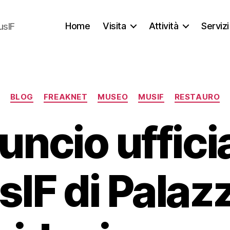
Home
Visita
Attività
Servizi
usIF
Categorie
BLOG
FREAKNET
MUSEO
MUSIF
RESTAURO
ncio ufficial
IF di Palaz