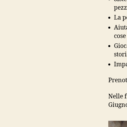
pezz
La p
Aiut
cose
Gioc
stori
Impa
Preno
Nelle 
Giugn