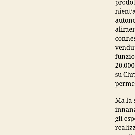
prodot
nient’
autono
aliment
connes
vendut
funzio
20.000
su Chr
permet
Ma la 
innanz
gli es
realiz