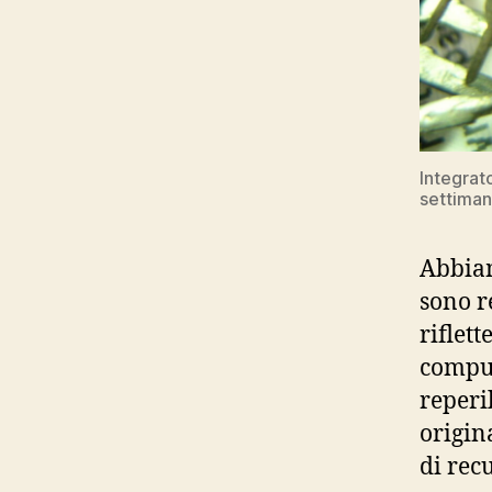
Integrat
settiman
Abbiam
sono r
riflett
comput
reperi
origin
di recu