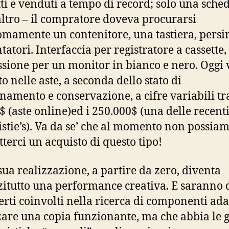
ti e venduti a tempo di record; solo una sche
altro – il compratore doveva procurarsi
mamente un contenitore, una tastiera, persin
atori. Interfaccia per registratore a cassette,
sione per un monitor in bianco e nero. Oggi 
o nelle aste, a seconda dello stato di
namento e conservazione, a cifre variabili tra
$ (aste online)ed i 250.000$ (una delle recenti
istie’s). Va da se’ che al momento non possia
terci un acquisto di questo tipo!
sua realizzazione, a partire da zero, diventa
itutto una performance creativa. E saranno 
perti coinvolti nella ricerca di componenti adat
zare una copia funzionante, ma che abbia le g