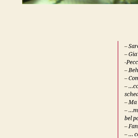
– Sar
– Gia’
-Pecc
– Be
– Com
– …co
sche
– Ma
– …ma
bel p
– Fan
– … c