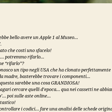
ebbe bello avere un Apple 1 al Museo…
.
ato che costi uno sfacelo!
h… potremmo rifarlo…
e “rifarlo”?
nosco un tipo negli USA che ha clonato perfettamente 
da madre, basterebbe trovare i componenti…
 questa sarebbe una cosa GRANDIOSA!
gari cercare quelli d’epoca… qua nei cassetti ne abbi
o’… poi sulle aste online…
tastico!
ontrollare i codici… fare una analisi delle schede origina