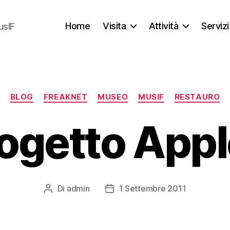
Home
Visita
Attività
Servizi
usIF
Categorie
BLOG
FREAKNET
MUSEO
MUSIF
RESTAURO
ogetto Appl
Di
admin
1 Settembre 2011
Autore
Data
articolo
dell'articolo