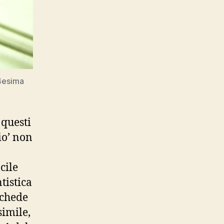
44esima
 questi
io’ non
cile
tistica
schede
simile,