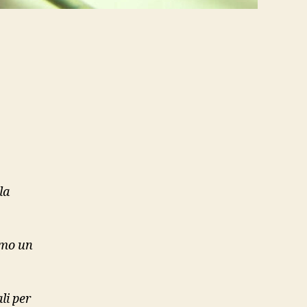
la
amo un
li per