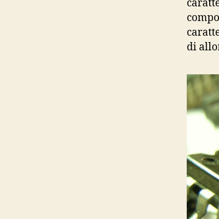
caratt
compon
caratt
di allo