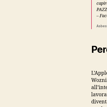
capir
PAZZ
– Fa
Asbest
Per
L’Appl
Woznia
all’in
lavora
diventa