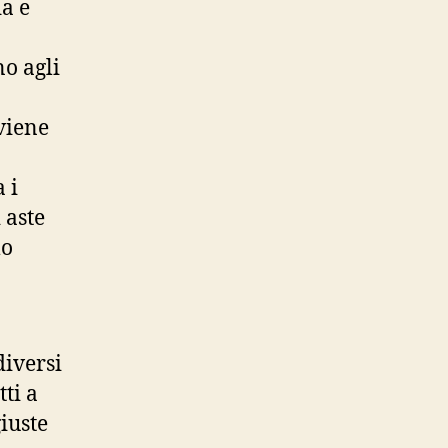
da e
o agli
viene
 i
 aste
mo
diversi
ti a
iuste